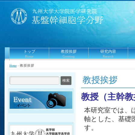
トップ
教授挨拶
研究内容
Home
Greeting
Rsearch
教授挨拶
Home
»
教授挨拶
教授（主幹教授）：
本研究室では、
軸とした、基礎
す。