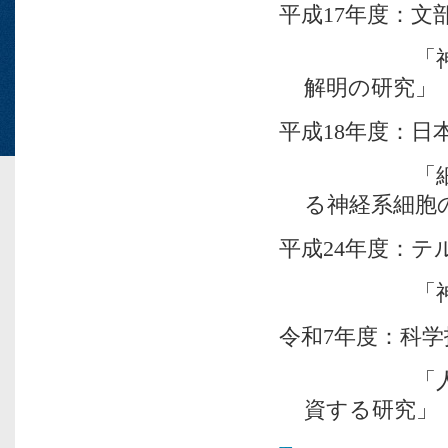
平成17年度：文
「神経幹細
解明の研究」
平成18年度：日
「細胞外因
る神経系細胞
平成24年度：
「神経幹細
令和7年度：科
「人為的ニ
資する研究」