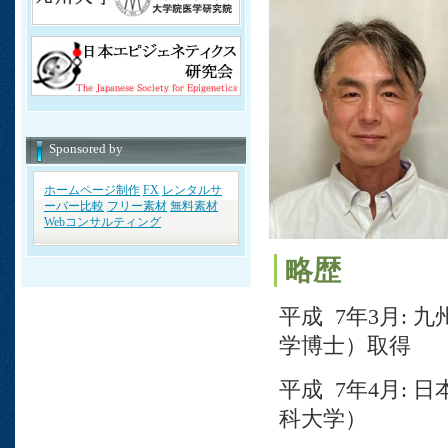
Sponsored by
ホームページ制作
FX
レンタルサ
ーバー比較
フリー素材
無料素材
Webコンサルティング
略歴
平成 7年3月:
学博士）取得
平成 7年4月:
科大学）