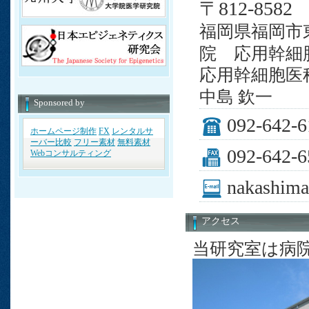
〒812-8582
福岡県福岡市東
院 応用幹細
応用幹細胞医
中島 欽一
Sponsored by
092-642-6
ホームページ制作
FX
レンタルサ
ーバー比較
フリー素材
無料素材
092-642-6
Webコンサルティング
nakashima
アクセス
当研究室は病