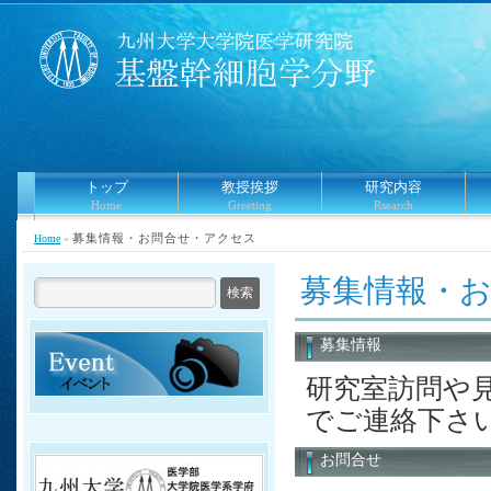
トップ
教授挨拶
研究内容
Home
Greeting
Rsearch
募集情報・お問合せ・アクセス
Home
»
募集情報・
募集情報
研究室訪問や
でご連絡下さ
お問合せ