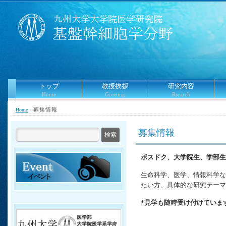
トップ
教授挨拶
研究内容
Home
Greeting
Rsearch
募集情報
Home
»
募集情報
ポスドク、大学院生、学部生
生命科学、医学、情報科学な
たい方、具体的な研究テーマ
*見学も随時受け付けていま