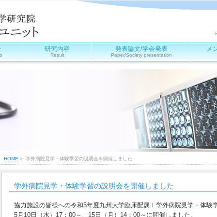
介
研究内容
発表論文/学会発表
メ
o
Result
Paper/Society presentation
HOME
> 学外病院見学・体験学習の説明会を開催しました
学外病院見学・体験学習の説明会を開催しました
協力施設の皆様への令和5年度九州大学臨床配属Ⅰ学外病院見学・体験
5月10日（水）17：00～、15日（月）14：00～に開催しました。