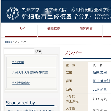
TOP
教授挨拶
研究内容
メンバー
Home
»
検
メンバー
索:
九州大学
職 位
氏 名
教授
新井 文用
九州大学大学院医学研究院
講師
細川 健太郎
九州大学病院
助教
八尾 尚幸
大学院
江﨑 勇気
博士課程
大学院
足立 俊一