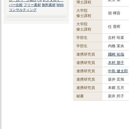
ホームページ制作
FX
レンタルサー
博士課程
バー比較
フリー素材
無料素材
Web
コンサルティング
大学院
胡 曄容
修士課程
大学院
任 胥晖
修士課程
学部生
吉村 玲菜
学部生
内橋 茉央
連携研究員
國崎 祐哉
連携研究員
木村 朋子
連携研究員
中島 健太郎
連携研究員
坂井 宏旭
連携研究員
本郷 五月
秘書
新井 邦子