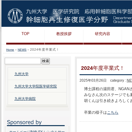
TOP
教授挨拶
研究内容
2024年度卒業式！
Home
»
NEWS
»
検
索:
2024年度卒業式！
九州大学
2025年03月26日 category :
NE
九州大学大学院医学研究院
博士課程の湯田君、NGAN
みなさん次のステージでも
九州大学病院
胡くんは引き続きよろしく
卒業の様子は
こちら