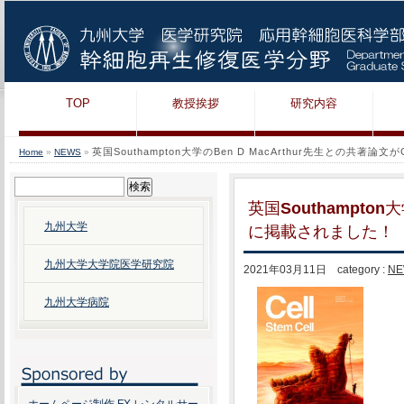
TOP
教授挨拶
研究内容
英国Southampton大学のBen D MacArthur先生との共著論文が
Home
»
NEWS
»
検
索:
英国Southampton大
九州大学
に掲載されました！
九州大学大学院医学研究院
2021年03月11日 category :
NE
九州大学病院